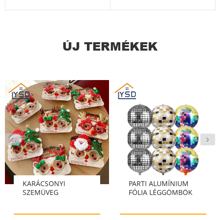
megtekintése
megtekintése
ÚJ TERMÉKEK
A részletek
A részletek
megtekintése
megtekintése
KARÁCSONYI
PARTI ALUMÍNIUM
SZEMÜVEG
FÓLIA LÉGGÖMBÖK