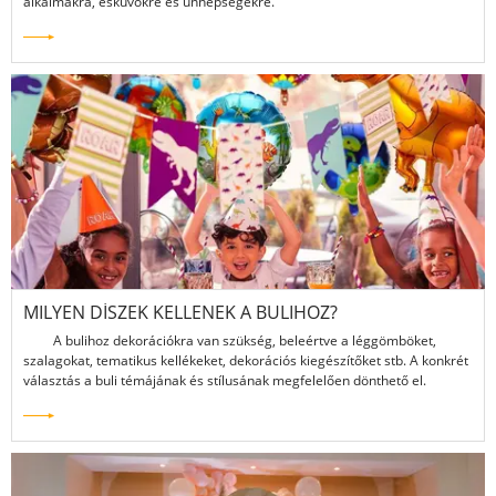
alkalmakra, esküvőkre és ünnepségekre.
MILYEN DÍSZEK KELLENEK A BULIHOZ?
‌ A bulihoz dekorációkra van szükség, beleértve a léggömböket,
szalagokat, tematikus kellékeket, dekorációs kiegészítőket stb. A konkrét
választás a buli témájának és stílusának megfelelően dönthető el.