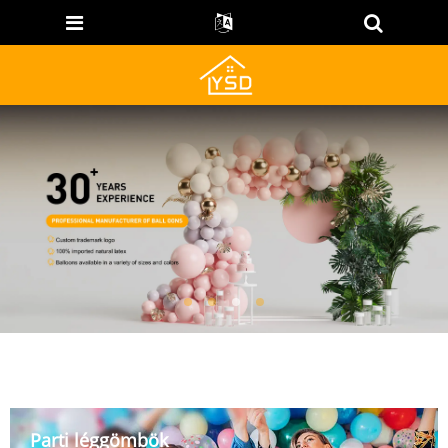
Parti léggömbök