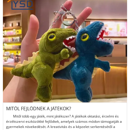
MITŐL FEJLŐDNEK A JÁTÉKOK?
Mitől több egy játék, mint játékszer? A játékok oktatási, érzelmi és
érzékszervi eszközökké fejlődtek, amelyek számos módon támogatják a
gyermekek növekedését. A kreativitás és a képzelet serkentésétől a