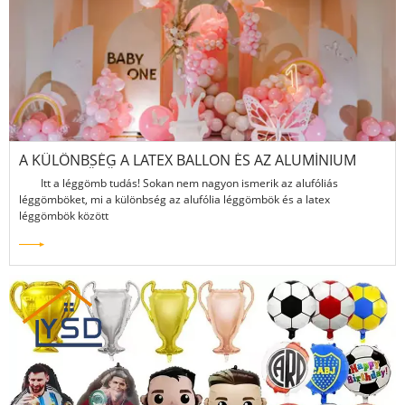
A KÜLÖNBSÉG A LATEX BALLON ÉS AZ ALUMÍNIUM
BALLON KÖZÖTT
Itt a léggömb tudás! Sokan nem nagyon ismerik az alufóliás
léggömböket, mi a különbség az alufólia léggömbök és a latex
léggömbök között