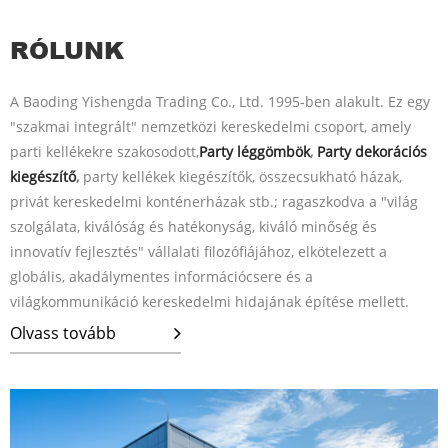
RÓLUNK
A Baoding Yishengda Trading Co., Ltd. 1995-ben alakult. Ez egy
"szakmai integrált" nemzetközi kereskedelmi csoport, amely
parti kellékekre szakosodott,
Party léggömbök
,
Party dekorációs
kiegészítő
,
party kellékek kiegészítők, összecsukható házak,
privát kereskedelmi konténerházak stb.; ragaszkodva a "világ
szolgálata, kiválóság és hatékonyság, kiváló minőség és
innovatív fejlesztés" vállalati filozófiájához, elkötelezett a
globális, akadálymentes információcsere és a
világkommunikáció kereskedelmi hidajának építése mellett.
Olvass tovább