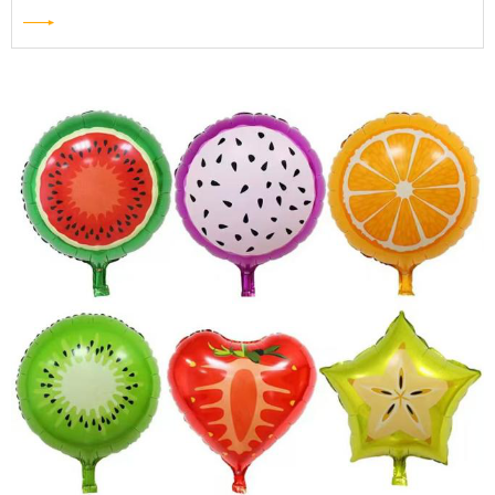
finom motoros készségek és az érzelmi intelligencia fejlesztéséig a
játékok ma már alapvető szerepet játszanak a korai tanulásban és
szocializációban.