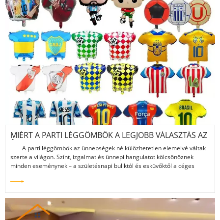
MIÉRT A PARTI LÉGGÖMBÖK A LEGJOBB VÁLASZTÁS AZ
ÜNNEPEKRE?
A parti léggömbök az ünnepségek nélkülözhetetlen elemeivé váltak
szerte a világon. Színt, izgalmat és ünnepi hangulatot kölcsönöznek
minden eseménynek – a születésnapi buliktól és esküvőktől a céges
összejövetelekig és szezonális fesztiválokig. De dekoratív vonzerejükön
túl a modern parti léggömbök tartósságot, sokoldalúságot és biztonsági
funkciókat kínálnak, amelyek ideálissá teszik őket az alkalmak széles
körében.