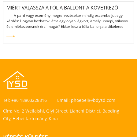
MIÉRT VÁLASSZA A FÓLIA BALLONT A KÖVETKEZŐ
RENDEZVÉNYRE?
A parti vagy esemény megtervezésekor mindig eszembe jut egy
kérdés: Hogyan hozhatok létre egy olyan légkört, amely ünnepi, stílusos
és emlékezetesnek érzi magát? Ekkor lesz a fólia ballonja a tökéletes
válasz. A hagyományos latex léggömbökkel ellentétben a fóliablunok
nemcsak fémes ragyogással rendelkeznek, hanem sokkal hosszabb ideig
tartják az alakjukat és a színüket.
Tel:
+86 18803228816
Email:
phoebeli@bdysd.com
Cím:
No. 2 Weilaishi, Qiyi Street, Lianchi District, Baoding
City, Hebei tartomány, Kína