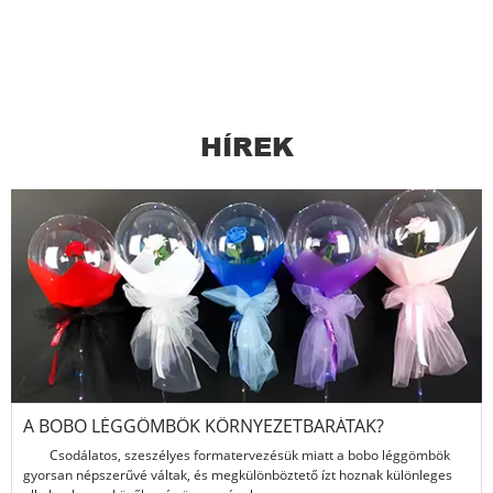
HÍREK
A BOBO LÉGGÖMBÖK KÖRNYEZETBARÁTAK?
Csodálatos, szeszélyes formatervezésük miatt a bobo léggömbök
gyorsan népszerűvé váltak, és megkülönböztető ízt hoznak különleges