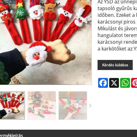
Az YSD az ünnepi
tapsoló gyűrűs k
időben. Ezeket a 
karácsonyi piros 
Mikulást és jávo
hangulatot terem
karácsonyi rende
a karkötőket az Y
Kérdés küldése
Facebook
X
Wh
ermékleírás