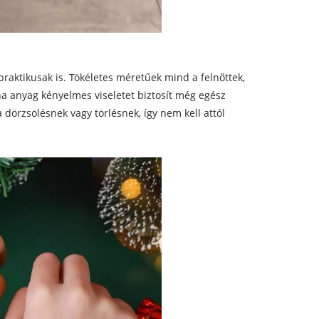
aktikusak is. Tökéletes méretűek mind a felnőttek,
a anyag kényelmes viseletet biztosít még egész
 a dörzsölésnek vagy törlésnek, így nem kell attól