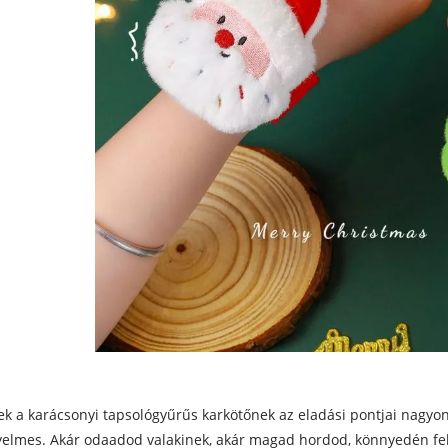
k a karácsonyi tapsológyűrűs karkötőnek az eladási pontjai nagyon
elmes. Akár odaadod valakinek, akár magad hordod, könnyedén fel