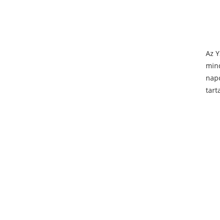
Az Y
mind
napo
tart