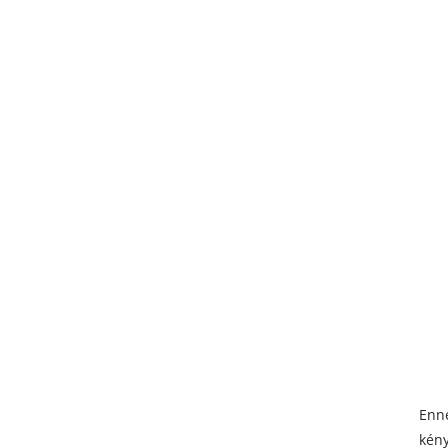
Enne
kény