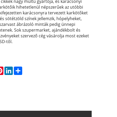
 cikkek nagy múltú gyártója, és karácsonyi
arkötőik hihetetlenül népszerűek az utóbbi
kifejezetten karácsonyra tervezett karkötőket
és sötétzöld színek jellemzik, hópelyheket,
rszarvast ábrázoló minták pedig ünnepi
tenek. Sok szupermarket, ajándékbolt és
zvényeket szervező cég vásárolja most ezeket
SD-től.
atsApp
Pinterest
LinkedIn
Share