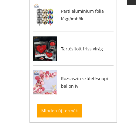
Parti alumínium fólia
léggömbök
Tartósított friss virág
Rózsaszín születésnapi
ballon ív
Minden új termék