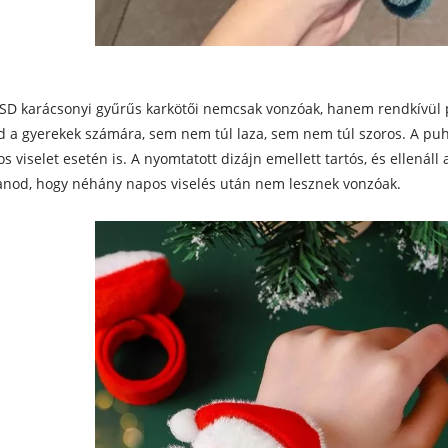
SD karácsonyi gyűrűs karkötői nemcsak vonzóak, hanem rendkívül pr
 a gyerekek számára, sem nem túl laza, sem nem túl szoros. A puh
s viselet esetén is. A nyomtatott dizájn emellett tartós, és ellenáll
anod, hogy néhány napos viselés után nem lesznek vonzóak.