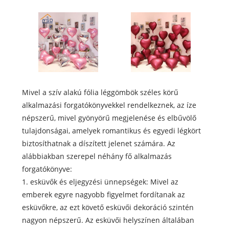
Mivel a szív alakú fólia léggömbök széles körű
alkalmazási forgatókönyvekkel rendelkeznek, az íze
népszerű, mivel gyönyörű megjelenése és elbűvölő
tulajdonságai, amelyek romantikus és egyedi légkört
biztosíthatnak a díszített jelenet számára. Az
alábbiakban szerepel néhány fő alkalmazás
forgatókönyve:
1. esküvők és eljegyzési ünnepségek: Mivel az
emberek egyre nagyobb figyelmet fordítanak az
esküvőkre, az ezt követő esküvői dekoráció szintén
nagyon népszerű. Az esküvői helyszínen általában