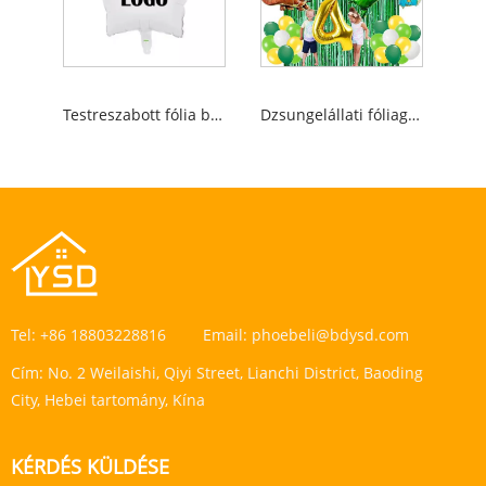
Testreszabott fólia ballon
Dzsungelállati fóliagérlók
Tel:
+86 18803228816
Email:
phoebeli@bdysd.com
Cím:
No. 2 Weilaishi, Qiyi Street, Lianchi District, Baoding
City, Hebei tartomány, Kína
KÉRDÉS KÜLDÉSE