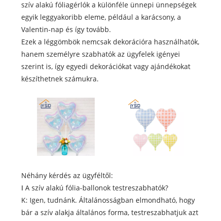
szív alakú fóliagérlók a különféle ünnepi ünnepségek
egyik leggyakoribb eleme, például a karácsony, a
Valentin-nap és így tovább.
Ezek a léggömbök nemcsak dekorációra használhatók,
hanem személyre szabhatók az ügyfelek igényei
szerint is, így egyedi dekorációkat vagy ajándékokat
készíthetnek számukra.
Néhány kérdés az ügyféltől:
Ⅰ A szív alakú fólia-ballonok testreszabhatók?
K: Igen, tudnánk. Általánosságban elmondható, hogy
bár a szív alakja általános forma, testreszabhatjuk azt