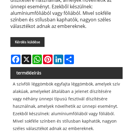
díszítésére használnak, amelyek növelhetik az
ünnepi eseményt. Ezekből készülnek:
alumíniumfóliából vagy fóliából. Mivel sokféle
színben és stílusban kaphatók, nagyon széles
választékot adnak az embereknek.
Kérdés küldése
Facebook
X
WhatsApp
Pinterest
LinkedIn
Share
termékleírás
A szívfóli léggömbök egyfajta léggömbök, amelyek szív
alakúak, amelyeket általában a jelenet díszítésére
vagy néhány ünnepi típusú fesztivál díszítésére
használnak, amelyek növelhetik az ünnepi eseményt.
Ezekből készülnek: alumíniumfóliából vagy fóliából.
Mivel sokféle színben és stílusban kaphatók, nagyon
széles választékot adnak az embereknek.