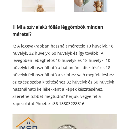
Ⅲ Mi a szív alakú fóliás léggömbök minden
méretei?
K: A leggyakrabban használt méretek: 10 hüvelyk, 18
hüvelyk, 32 hüvelyk, 60 hüvelyk és így tovább. A
levegőben lebeghetők 10 hüvelyk és 18 hüvelyk. 10
hüvelyk felhasználható a ballonlánc díszítésére, 18
hüvelyk felhasználható a színhez való megfeleléshez
az egész szoba kitöltéséhez.32 hüvelyk és 60 hüvelyk
használható kellékekként a képek készítéséhez.
Szeretne többet megtudni? Kérjük, vegye fel a
kapcsolatot Phoebe +86 18803228816