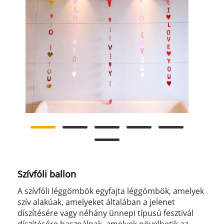
Szívfóli ballon
A szívfóli léggömbök egyfajta léggömbök, amelyek
szív alakúak, amelyeket általában a jelenet
díszítésére vagy néhány ünnepi típusú fesztivál