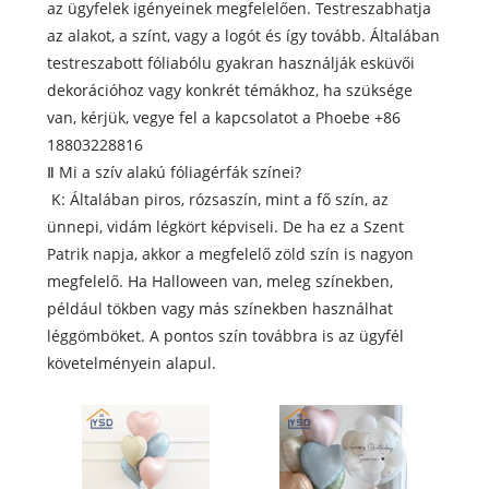
az ügyfelek igényeinek megfelelően. Testreszabhatja
az alakot, a színt, vagy a logót és így tovább. Általában
testreszabott fóliabólu gyakran használják esküvői
dekorációhoz vagy konkrét témákhoz, ha szüksége
van, kérjük, vegye fel a kapcsolatot a Phoebe +86
18803228816
Ⅱ Mi a szív alakú fóliagérfák színei?
K: Általában piros, rózsaszín, mint a fő szín, az
ünnepi, vidám légkört képviseli. De ha ez a Szent
Patrik napja, akkor a megfelelő zöld szín is nagyon
megfelelő. Ha Halloween van, meleg színekben,
például tökben vagy más színekben használhat
léggömböket. A pontos szín továbbra is az ügyfél
követelményein alapul.