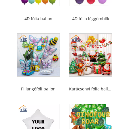
4D fólia ballon
4D fólia léggömbök
Pillangófóli ballon
Karácsonyi fólia ballon