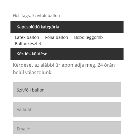
Hot Tags: Szívfóli ballon
Kapcsolódó kategória
Latex ballon
Fólia ballon
Bobo léggömb
Ballonkészlet
Kérdés küldése
Kérdését az alábbi űrlapon adja meg. 24 órán
belül válaszolunk.