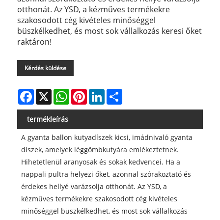
otthonát. Az YSD, a kézműves termékekre
szakosodott cég kivételes minőséggel
büszkélkedhet, és most sok vállalkozás keresi őket
raktáron!
Kérdés küldése
Facebook
X
WhatsApp
Pinterest
LinkedIn
Share
termékleírás
A gyanta ballon kutyadíszek kicsi, imádnivaló gyanta
díszek, amelyek léggömbkutyára emlékeztetnek.
Hihetetlenül aranyosak és sokak kedvencei. Ha a
nappali pultra helyezi őket, azonnal szórakoztató és
érdekes hellyé varázsolja otthonát. Az YSD, a
kézműves termékekre szakosodott cég kivételes
minőséggel büszkélkedhet, és most sok vállalkozás