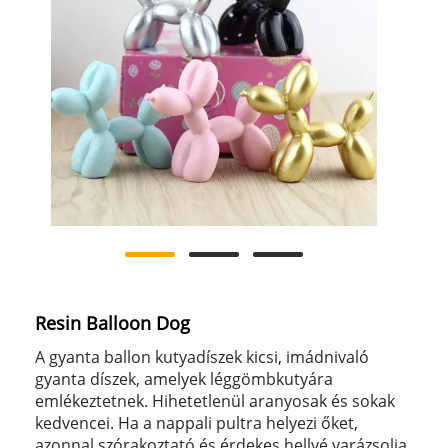
Resin Balloon Dog
A gyanta ballon kutyadíszek kicsi, imádnivaló
gyanta díszek, amelyek léggömbkutyára
emlékeztetnek. Hihetetlenül aranyosak és sokak
kedvencei. Ha a nappali pultra helyezi őket,
azonnal szórakoztató és érdekes hellyé varázsolja