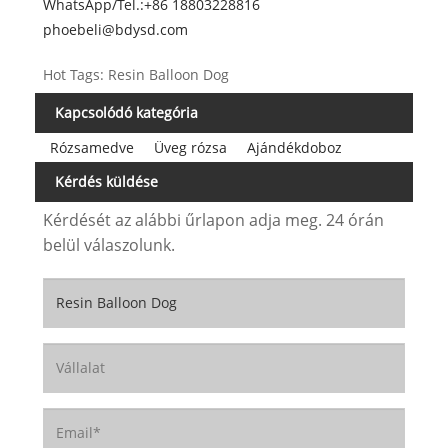
WhatsApp/Tel.:
+86 18803228816
phoebeli@bdysd.com
Hot Tags: Resin Balloon Dog
Kapcsolódó kategória
Rózsamedve
Üveg rózsa
Ajándékdoboz
Kérdés küldése
Kérdését az alábbi űrlapon adja meg. 24 órán
belül válaszolunk.