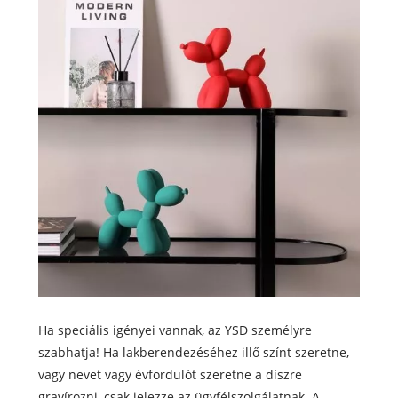
Ha speciális igényei vannak, az YSD személyre
szabhatja! Ha lakberendezéséhez illő színt szeretne,
vagy nevet vagy évfordulót szeretne a díszre
gravírozni, csak jelezze az ügyfélszolgálatnak. A