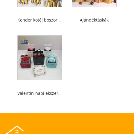
Kender kötél boszorkányharang
Ajándéktáskák
Valentin-napi ékszerdoboz