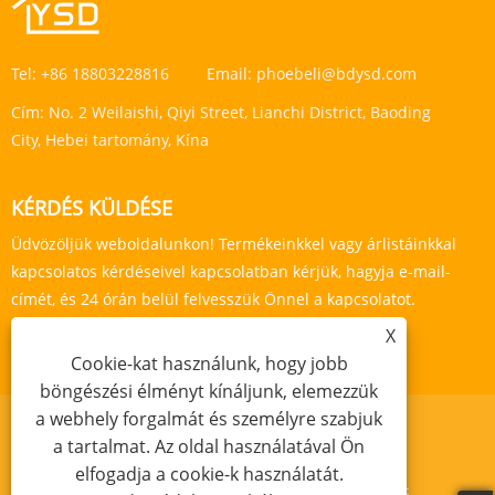
Tel:
+86 18803228816
Email:
phoebeli@bdysd.com
Cím:
No. 2 Weilaishi, Qiyi Street, Lianchi District, Baoding
City, Hebei tartomány, Kína
KÉRDÉS KÜLDÉSE
Üdvözöljük weboldalunkon! Termékeinkkel vagy árlistáinkkal
kapcsolatos kérdéseivel kapcsolatban kérjük, hagyja e-mail-
címét, és 24 órán belül felvesszük Önnel a kapcsolatot.
X
ÉRDEKLŐDJ MOST
Cookie-kat használunk, hogy jobb
böngészési élményt kínáljunk, elemezzük
a webhely forgalmát és személyre szabjuk
a tartalmat. Az oldal használatával Ön
elfogadja a cookie-k használatát.
Links
Sitemap
RSS
XML
Adatvédelmi szabályzat