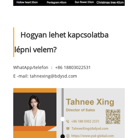
Hogyan lehet kapcsolatba
lépni velem?
WhatApp/telefon ： +86 18803022531
E -mail: tahnexing@bdysd.com