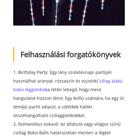
Felhasználási forgatókönyvek
1. Birthday Party: Egy lány születésnapi partiján
használhat aranyat, rózsaszín és ezüstöt
Csillag alakú
bobo léggömbök
a tetőn lebegő, hogy mese
hangulatot hozzon létre; Egy kisfiú számára, ha egy űr
témájú partit választ, a sötétkék háttér
összehangolható csillaggömbökkel.
2. Romantikus esküvő: Az átlátszó vagy világos színű
csillag Bobo Balls határozottan mesteri a légkör