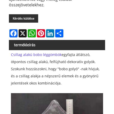
összejövetelekhez.
Kérdés küldése
Facebook
X
WhatsApp
Pinterest
LinkedIn
Share
termékleírás
Csillag alakú bobo léggömbök
egyfajta átlátszó,
ötpontos csillag alakú, felfújható dekoratív golyók.
Szokunk hozzászokni, hogy "bobo golyó" -nak hívjuk,
és a csillag alakja a népszerű elemek és a gyönyörű
jelentések okos kombinációja.