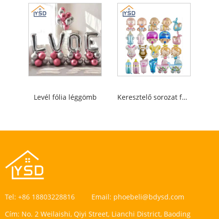
Levél fólia léggömb
Keresztelő sorozat fóliás léggömbök
Tel:
+86 18803228816
Email:
phoebeli@bdysd.com
Cím:
No. 2 Weilaishi, Qiyi Street, Lianchi District, Baoding