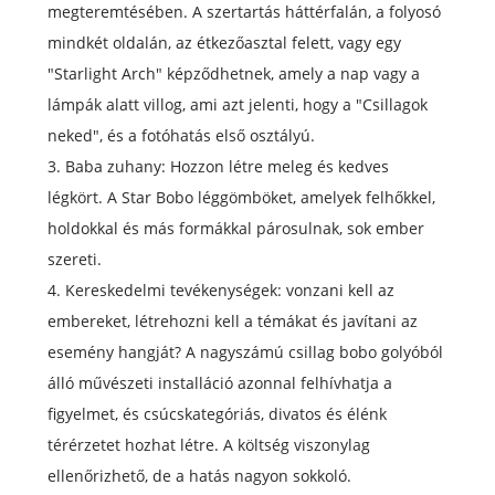
megteremtésében. A szertartás háttérfalán, a folyosó
mindkét oldalán, az étkezőasztal felett, vagy egy
"Starlight Arch" képződhetnek, amely a nap vagy a
lámpák alatt villog, ami azt jelenti, hogy a "Csillagok
neked", és a fotóhatás első osztályú.
3. Baba zuhany: Hozzon létre meleg és kedves
légkört. A Star Bobo léggömböket, amelyek felhőkkel,
holdokkal és más formákkal párosulnak, sok ember
szereti.
4. Kereskedelmi tevékenységek: vonzani kell az
embereket, létrehozni kell a témákat és javítani az
esemény hangját? A nagyszámú csillag bobo golyóból
álló művészeti installáció azonnal felhívhatja a
figyelmet, és csúcskategóriás, divatos és élénk
térérzetet hozhat létre. A költség viszonylag
ellenőrizhető, de a hatás nagyon sokkoló.