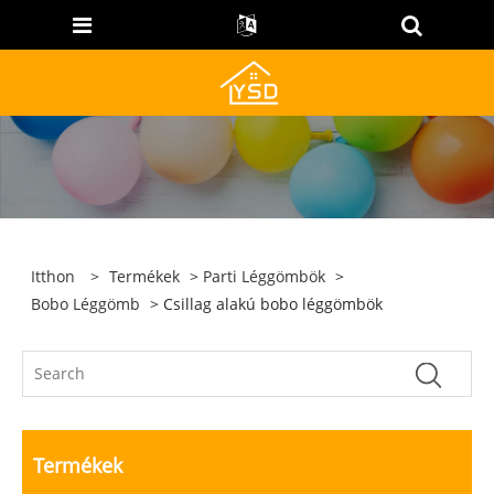
Itthon
>
Termékek
>
Parti Léggömbök
>
Bobo Léggömb
> Csillag alakú bobo léggömbök
Termékek