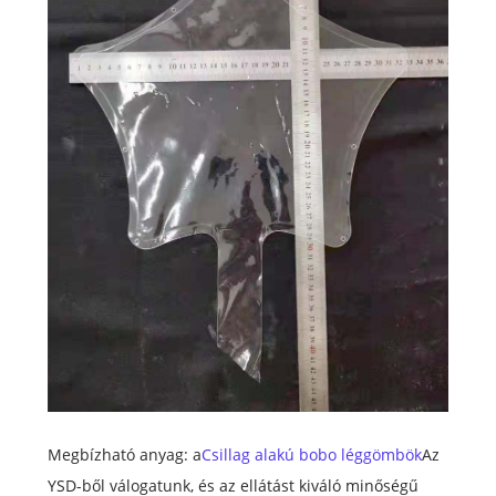
Megbízható anyag: a
Csillag alakú bobo léggömbök
Az
YSD-ből válogatunk, és az ellátást kiváló minőségű