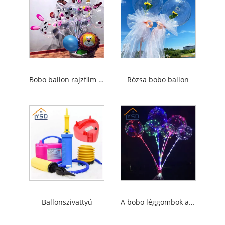
Bobo ballon rajzfilm -matricával
Rózsa bobo ballon
Ballonszivattyú
A bobo léggömbök a boldogságot elérhetik