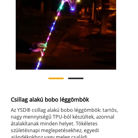
Csillag alakú bobo léggömbök
Az YSD® csillag alakú bobo léggömbök: tartós,
nagy mennyiségű TPU-ból készültek, azonnal
átalakítanak minden helyet. Tökéletes
születésnapi meglepetésekhez, egyedi
ajándékokhoz vagy meleg családi